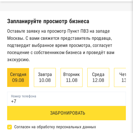
Реестры ЕГРЮЛ и ЕГРИП Федеральной
налоговой службы России
Запланируйте просмотр бизнеса
Реестр государственных контрактов
Федерального казначейства
Оставьте заявку на просмотр Пункт ПВЗ на западе
Москвы. С вами свяжется представитель продавца,
Картотека арбитражных дел Высшего
подтвердит выбранное время просмотра, согласует
арбитражного суда
посещение с собственником бизнеса и проведёт вам
экскурсию.
Единый федеральный реестр сведений о
банкротстве юридических лиц
Сегодня
Завтра
Вторник
Среда
Четве
09.08
10.08
11.08
12.08
13.0
Единый федеральный реестр сведений о
банкротстве физических лиц
Номер телефона
Реестр товарных знаков и знаков обслуживания
ЗАБРОНИРОВАТЬ
Роспатента
База исполнительного производства
Согласен на обработку персональных данных