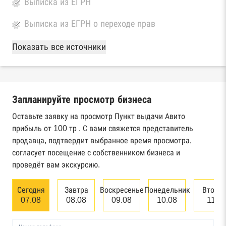
Выписка из ЕГРН
Выписка из ЕГРН о переходе прав
База Росстата
Показать все источники
Реестры ЕГРЮЛ и ЕГРИП Федеральной
налоговой службы России
Запланируйте просмотр бизнеса
Реестр государственных контрактов
Федерального казначейства
Оставьте заявку на просмотр Пункт выдачи Авито
прибыль от 100 тр . С вами свяжется представитель
Картотека арбитражных дел Высшего
продавца, подтвердит выбранное время просмотра,
арбитражного суда
согласует посещение с собственником бизнеса и
проведёт вам экскурсию.
Единый федеральный реестр сведений о
банкротстве юридических лиц
Сегодня
Завтра
Воскресенье
Понедельник
Вторн
07.08
08.08
09.08
10.08
11.0
Единый федеральный реестр сведений о
банкротстве физических лиц