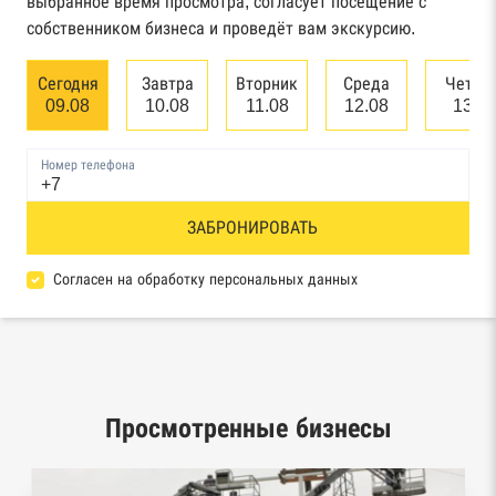
выбранное время просмотра, согласует посещение с
арбитражного суда
собственником бизнеса и проведёт вам экскурсию.
Единый федеральный реестр сведений о
Сегодня
Завтра
Вторник
Среда
Четве
банкротстве юридических лиц
09.08
10.08
11.08
12.08
13.0
Единый федеральный реестр сведений о
Номер телефона
банкротстве физических лиц
Реестр товарных знаков и знаков обслуживания
ЗАБРОНИРОВАТЬ
Роспатента
Согласен на обработку персональных данных
База исполнительного производства
Федеральной службы судебных приставов
Центры раскрытия информации эмитентами
ценных бумаг
Просмотренные бизнесы
Реестры лицензий: Росалкоголь,
Росздравнадзор, Рособрнадзор, Роскомнадзор,