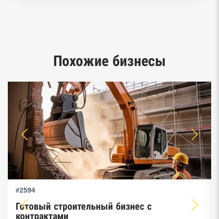
Реестр заключенных госконтрактов
Google панорамы, Яндекс.Карты
Похожие бизнесы
Единый реестр малого и среднего
предпринимательства ФНС
#2594
Готовый строительный бизнес с
контрактами