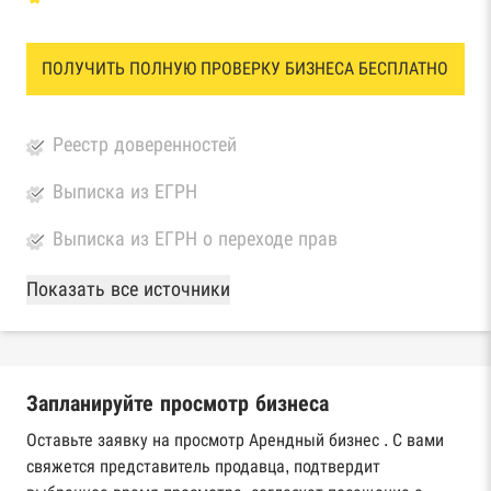
ПОЛУЧИТЬ ПОЛНУЮ ПРОВЕРКУ БИЗНЕСА БЕСПЛАТНО
Реестр доверенностей
Выписка из ЕГРН
Выписка из ЕГРН о переходе прав
База Росстата
Показать все источники
Реестры ЕГРЮЛ и ЕГРИП Федеральной
налоговой службы России
Запланируйте просмотр бизнеса
Реестр государственных контрактов
Федерального казначейства
Оставьте заявку на просмотр Арендный бизнес . С вами
свяжется представитель продавца, подтвердит
Картотека арбитражных дел Высшего