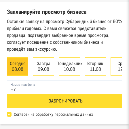
налоговой службы России
Запланируйте просмотр бизнеса
Реестр государственных контрактов
Федерального казначейства
Оставьте заявку на просмотр Субарендный бизнес от 80%
прибыли годовых. С вами свяжется представитель
Картотека арбитражных дел Высшего
продавца, подтвердит выбранное время просмотра,
арбитражного суда
согласует посещение с собственником бизнеса и
проведёт вам экскурсию.
Единый федеральный реестр сведений о
банкротстве юридических лиц
Сегодня
Завтра
Понедельник
Вторник
Сред
08.08
09.08
10.08
11.08
12.0
Единый федеральный реестр сведений о
банкротстве физических лиц
Номер телефона
Реестр товарных знаков и знаков обслуживания
ЗАБРОНИРОВАТЬ
Роспатента
База исполнительного производства
Согласен на обработку персональных данных
Федеральной службы судебных приставов