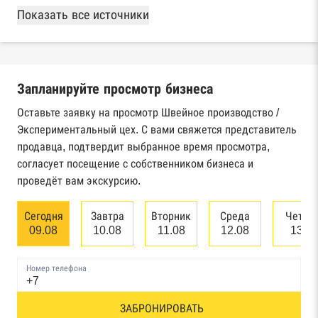
База Росстата
Показать все источники
Реестры ЕГРЮЛ и ЕГРИП Федеральной
налоговой службы России
Запланируйте просмотр бизнеса
Реестр государственных контрактов
Федерального казначейства
Оставьте заявку на просмотр Швейное производство /
Экспериментальный цех. С вами свяжется представитель
Картотека арбитражных дел Высшего
продавца, подтвердит выбранное время просмотра,
арбитражного суда
согласует посещение с собственником бизнеса и
проведёт вам экскурсию.
Единый федеральный реестр сведений о
банкротстве юридических лиц
Сегодня
Завтра
Вторник
Среда
Четве
09.08
10.08
11.08
12.08
13.0
Единый федеральный реестр сведений о
банкротстве физических лиц
Номер телефона
Реестр товарных знаков и знаков обслуживания
ЗАБРОНИРОВАТЬ
Роспатента