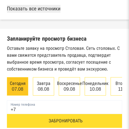
База Росстата
Показать все источники
Реестры ЕГРЮЛ и ЕГРИП Федеральной
налоговой службы России
Запланируйте просмотр бизнеса
Реестр государственных контрактов
Федерального казначейства
Оставьте заявку на просмотр Столовая. Сеть столовых. С
вами свяжется представитель продавца, подтвердит
Картотека арбитражных дел Высшего
выбранное время просмотра, согласует посещение с
арбитражного суда
собственником бизнеса и проведёт вам экскурсию.
Единый федеральный реестр сведений о
Сегодня
Завтра
Воскресенье
Понедельник
Вторн
банкротстве юридических лиц
07.08
08.08
09.08
10.08
11.0
Единый федеральный реестр сведений о
Номер телефона
банкротстве физических лиц
Реестр товарных знаков и знаков обслуживания
ЗАБРОНИРОВАТЬ
Роспатента