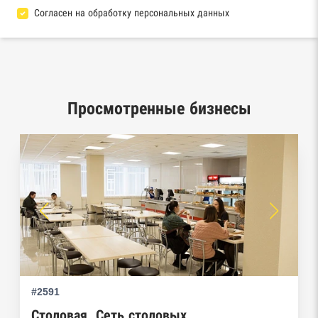
Согласен на обработку персональных данных
База исполнительного производства
Федеральной службы судебных приставов
Центры раскрытия информации эмитентами
ценных бумаг
Просмотренные бизнесы
Реестры лицензий: Росалкоголь,
Росздравнадзор, Рособрнадзор, Роскомнадзор,
Роспотребнадзор, Росприроднадзор,
Ростехнадзор
Реестр плановых проверок Реестр
недобросовестных поставщиков
Реестры особых адресов ФНС
#2591
Реестр дисквалифицированных лиц
Столовая. Сеть столовых