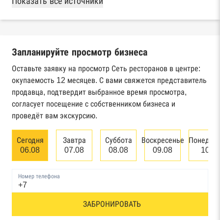
Показать все источники
Реестры ЕГРЮЛ и ЕГРИП Федеральной
налоговой службы России
Запланируйте просмотр бизнеса
Реестр государственных контрактов
Федерального казначейства
Оставьте заявку на просмотр Сеть ресторанов в центре:
окупаемость 12 месяцев. С вами свяжется представитель
Картотека арбитражных дел Высшего
продавца, подтвердит выбранное время просмотра,
арбитражного суда
согласует посещение с собственником бизнеса и
проведёт вам экскурсию.
Единый федеральный реестр сведений о
банкротстве юридических лиц
Сегодня
Завтра
Суббота
Воскресенье
Понедел
06.08
07.08
08.08
09.08
10.0
Единый федеральный реестр сведений о
банкротстве физических лиц
Номер телефона
Реестр товарных знаков и знаков обслуживания
ЗАБРОНИРОВАТЬ
Роспатента