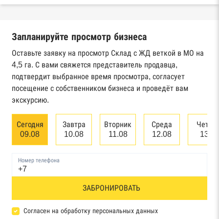
Реестры ЕГРЮЛ и ЕГРИП Федеральной
налоговой службы России
Запланируйте просмотр бизнеса
Реестр государственных контрактов
Федерального казначейства
Оставьте заявку на просмотр Склад с ЖД веткой в МО на
4,5 га. С вами свяжется представитель продавца,
Картотека арбитражных дел Высшего
подтвердит выбранное время просмотра, согласует
арбитражного суда
посещение с собственником бизнеса и проведёт вам
экскурсию.
Единый федеральный реестр сведений о
банкротстве юридических лиц
Сегодня
Завтра
Вторник
Среда
Четве
09.08
10.08
11.08
12.08
13.0
Единый федеральный реестр сведений о
банкротстве физических лиц
Номер телефона
Реестр товарных знаков и знаков обслуживания
ЗАБРОНИРОВАТЬ
Роспатента
База исполнительного производства
Согласен на обработку персональных данных