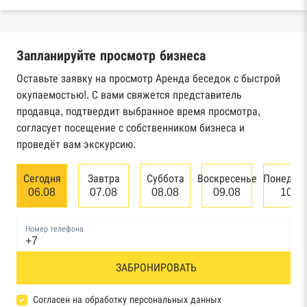
Реестры ЕГРЮЛ и ЕГРИП Федеральной
налоговой службы России
Запланируйте просмотр бизнеса
Реестр государственных контрактов
Федерального казначейства
Оставьте заявку на просмотр Аренда беседок с быстрой
окупаемостью!. С вами свяжется представитель
Картотека арбитражных дел Высшего
продавца, подтвердит выбранное время просмотра,
арбитражного суда
согласует посещение с собственником бизнеса и
проведёт вам экскурсию.
Единый федеральный реестр сведений о
банкротстве юридических лиц
Сегодня
Завтра
Суббота
Воскресенье
Понедел
06.08
07.08
08.08
09.08
10.0
Единый федеральный реестр сведений о
банкротстве физических лиц
Номер телефона
Реестр товарных знаков и знаков обслуживания
ЗАБРОНИРОВАТЬ
Роспатента
База исполнительного производства
Согласен на обработку персональных данных