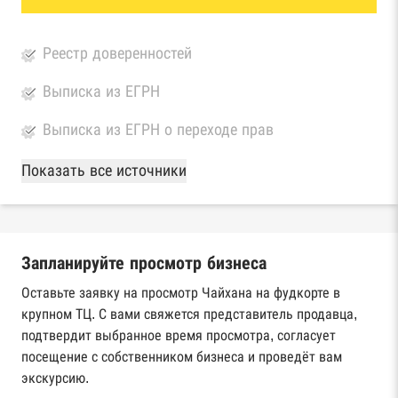
Реестр доверенностей
Выписка из ЕГРН
Выписка из ЕГРН о переходе прав
База Росстата
Показать все источники
Реестры ЕГРЮЛ и ЕГРИП Федеральной
налоговой службы России
Запланируйте просмотр бизнеса
Реестр государственных контрактов
Федерального казначейства
Оставьте заявку на просмотр Чайхана на фудкорте в
крупном ТЦ. С вами свяжется представитель продавца,
Картотека арбитражных дел Высшего
подтвердит выбранное время просмотра, согласует
арбитражного суда
посещение с собственником бизнеса и проведёт вам
экскурсию.
Единый федеральный реестр сведений о