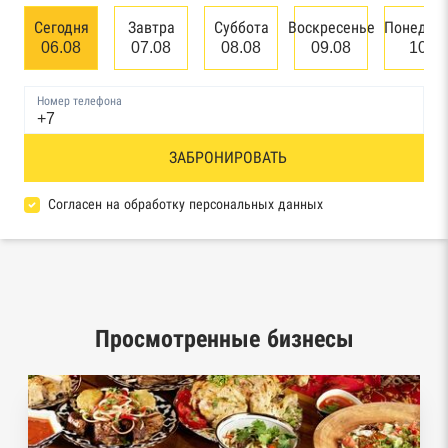
банкротстве юридических лиц
Сегодня
Завтра
Суббота
Воскресенье
Понедел
06.08
07.08
08.08
09.08
10.0
Единый федеральный реестр сведений о
банкротстве физических лиц
Номер телефона
Реестр товарных знаков и знаков обслуживания
ЗАБРОНИРОВАТЬ
Роспатента
База исполнительного производства
Согласен на обработку персональных данных
Федеральной службы судебных приставов
Центры раскрытия информации эмитентами
ценных бумаг
Просмотренные бизнесы
Реестры лицензий: Росалкоголь,
Росздравнадзор, Рособрнадзор, Роскомнадзор,
Роспотребнадзор, Росприроднадзор,
Ростехнадзор