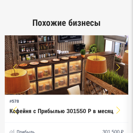
Google панорамы, Яндекс.Карты
Единый реестр малого и среднего
Похожие бизнесы
предпринимательства ФНС
#578
Кофейня с Прибылью 301550 Р в месяц
Прибыль
301 500 ₽