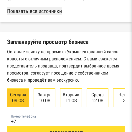
База Росстата
Показать все источники
Реестры ЕГРЮЛ и ЕГРИП Федеральной
налоговой службы России
Запланируйте просмотр бизнеса
Реестр государственных контрактов
Федерального казначейства
Оставьте заявку на просмотр Укомплектованный салон
красоты с отличным расположением. С вами свяжется
Картотека арбитражных дел Высшего
представитель продавца, подтвердит выбранное время
арбитражного суда
просмотра, согласует посещение с собственником
бизнеса и проведёт вам экскурсию.
Единый федеральный реестр сведений о
банкротстве юридических лиц
Сегодня
Завтра
Вторник
Среда
Четве
09.08
10.08
11.08
12.08
13.0
Единый федеральный реестр сведений о
банкротстве физических лиц
Номер телефона
Реестр товарных знаков и знаков обслуживания