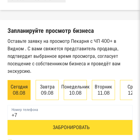
Реестры ЕГРЮЛ и ЕГРИП Федеральной
налоговой службы России
Запланируйте просмотр бизнеса
Реестр государственных контрактов
Федерального казначейства
Оставьте заявку на просмотр Пекарня с ЧП 400+ в
Видном . С вами свяжется представитель продавца,
Картотека арбитражных дел Высшего
подтвердит выбранное время просмотра, согласует
арбитражного суда
посещение с собственником бизнеса и проведёт вам
экскурсию.
Единый федеральный реестр сведений о
банкротстве юридических лиц
Сегодня
Завтра
Понедельник
Вторник
Сред
08.08
09.08
10.08
11.08
12.0
Единый федеральный реестр сведений о
банкротстве физических лиц
Номер телефона
Реестр товарных знаков и знаков обслуживания
ЗАБРОНИРОВАТЬ
Роспатента