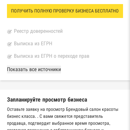
ПОЛУЧИТЬ ПОЛНУЮ ПРОВЕРКУ БИЗНЕСА БЕСПЛАТНО
Реестр доверенностей
Выписка из ЕГРН
Выписка из ЕГРН о переходе прав
База Росстата
Показать все источники
Реестры ЕГРЮЛ и ЕГРИП Федеральной
налоговой службы России
Запланируйте просмотр бизнеса
Реестр государственных контрактов
Федерального казначейства
Оставьте заявку на просмотр Брендовый салон красоты
бизнес класса. . С вами свяжется представитель
Картотека арбитражных дел Высшего
продавца, подтвердит выбранное время просмотра,
арбитражного суда