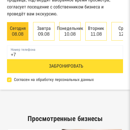
арбитражного суда
согласует посещение с собственником бизнеса и
проведёт вам экскурсию.
Единый федеральный реестр сведений о
банкротстве юридических лиц
Сегодня
Завтра
Понедельник
Вторник
Сред
08.08
09.08
10.08
11.08
12.0
Единый федеральный реестр сведений о
банкротстве физических лиц
Номер телефона
Реестр товарных знаков и знаков обслуживания
ЗАБРОНИРОВАТЬ
Роспатента
База исполнительного производства
Согласен на обработку персональных данных
Федеральной службы судебных приставов
Центры раскрытия информации эмитентами
ценных бумаг
Просмотренные бизнесы
Реестры лицензий: Росалкоголь,
Росздравнадзор, Рособрнадзор, Роскомнадзор,