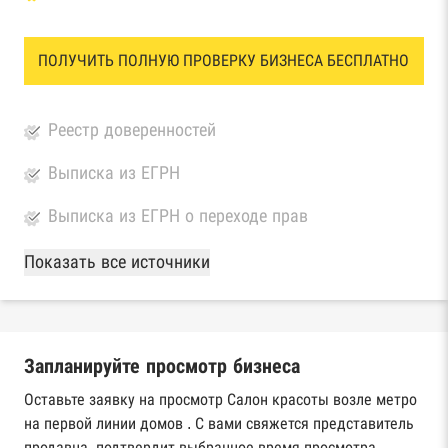
ПОЛУЧИТЬ ПОЛНУЮ ПРОВЕРКУ БИЗНЕСА БЕСПЛАТНО
Реестр доверенностей
Выписка из ЕГРН
Выписка из ЕГРН о переходе прав
База Росстата
Показать все источники
Реестры ЕГРЮЛ и ЕГРИП Федеральной
налоговой службы России
Запланируйте просмотр бизнеса
Реестр государственных контрактов
Федерального казначейства
Оставьте заявку на просмотр Салон красоты возле метро
на первой линии домов . С вами свяжется представитель
Картотека арбитражных дел Высшего
продавца, подтвердит выбранное время просмотра,