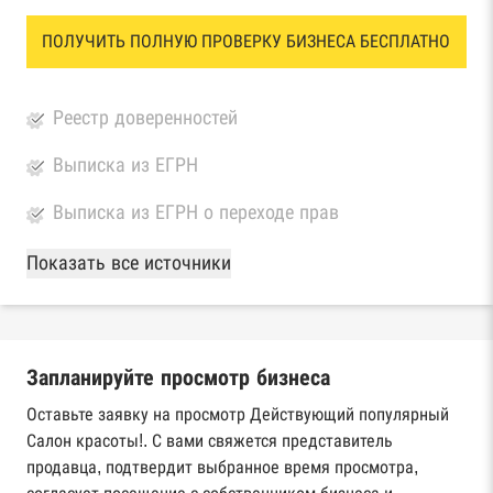
ПОЛУЧИТЬ ПОЛНУЮ ПРОВЕРКУ БИЗНЕСА БЕСПЛАТНО
Реестр доверенностей
Выписка из ЕГРН
Выписка из ЕГРН о переходе прав
База Росстата
Показать все источники
Реестры ЕГРЮЛ и ЕГРИП Федеральной
налоговой службы России
Запланируйте просмотр бизнеса
Реестр государственных контрактов
Федерального казначейства
Оставьте заявку на просмотр Действующий популярный
Салон красоты!. С вами свяжется представитель
Картотека арбитражных дел Высшего
продавца, подтвердит выбранное время просмотра,
арбитражного суда