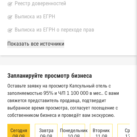
Реестр доверенностей
Выписка из ЕГРН
Выписка из ЕГРН о переходе прав
База Росстата
Показать все источники
Реестры ЕГРЮЛ и ЕГРИП Федеральной
налоговой службы России
Запланируйте просмотр бизнеса
Реестр государственных контрактов
Федерального казначейства
Оставьте заявку на просмотр Капсульный отель с
заполняемостью 95% и Ч/П 1 100 000 в мес.. С вами
Картотека арбитражных дел Высшего
свяжется представитель продавца, подтвердит
арбитражного суда
выбранное время просмотра, согласует посещение с
собственником бизнеса и проведёт вам экскурсию.
Единый федеральный реестр сведений о
банкротстве юридических лиц
Сегодня
Завтра
Понедельник
Вторник
Сред
08.08
09.08
10.08
11.08
12.0