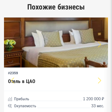
Единый реестр малого и среднего
Похожие бизнесы
предпринимательства ФНС
#2359
Отель в ЦАО
Прибыль
1 200 000 ₽
Окупаемость
33 мес.