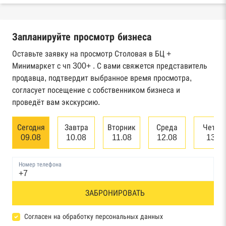
Реестры ЕГРЮЛ и ЕГРИП Федеральной
налоговой службы России
Запланируйте просмотр бизнеса
Реестр государственных контрактов
Федерального казначейства
Оставьте заявку на просмотр Столовая в БЦ +
Минимаркет с чп 300+ . С вами свяжется представитель
Картотека арбитражных дел Высшего
продавца, подтвердит выбранное время просмотра,
арбитражного суда
согласует посещение с собственником бизнеса и
проведёт вам экскурсию.
Единый федеральный реестр сведений о
банкротстве юридических лиц
Сегодня
Завтра
Вторник
Среда
Четве
09.08
10.08
11.08
12.08
13.0
Единый федеральный реестр сведений о
банкротстве физических лиц
Номер телефона
Реестр товарных знаков и знаков обслуживания
ЗАБРОНИРОВАТЬ
Роспатента
База исполнительного производства
Согласен на обработку персональных данных