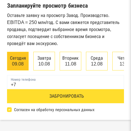
Запланируйте просмотр бизнеса
Реестр государственных контрактов
Федерального казначейства
Оставьте заявку на просмотр Завод. Производство.
EBITDA = 250 млн/год. С вами свяжется представитель
Картотека арбитражных дел Высшего
продавца, подтвердит выбранное время просмотра,
арбитражного суда
согласует посещение с собственником бизнеса и
проведёт вам экскурсию.
Единый федеральный реестр сведений о
банкротстве юридических лиц
Сегодня
Завтра
Вторник
Среда
Четве
09.08
10.08
11.08
12.08
13.0
Единый федеральный реестр сведений о
банкротстве физических лиц
Номер телефона
Реестр товарных знаков и знаков обслуживания
ЗАБРОНИРОВАТЬ
Роспатента
База исполнительного производства
Согласен на обработку персональных данных
Федеральной службы судебных приставов
Центры раскрытия информации эмитентами