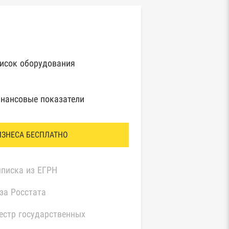
исок оборудования
нансовые показатели
ИЗНЕСА БЕСПЛАТНО
писка из ЕГРН
за Росстата
естр государственных
нтрактов Федерального