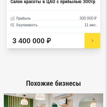
Реестры ФНС
Салон красоты в ЦАО с прибылью 300тр
Реестр заключенных госконтрактов
Прибыль
300 000 ₽
Реестр членов Торгово-промышленной палаты
Окупаемость
11 мес.
Реестр уведомлений о залоге движимого
имущества нотариальной палаты
3 400 000 ₽
Реестр недействительных паспортов ФМС
Реестр заключенных госконтрактов
Google панорамы, Яндекс.Карты
Единый реестр малого и среднего
Похожие бизнесы
предпринимательства ФНС