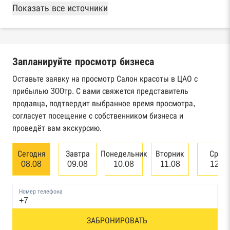
База Росстата
Показать все источники
Реестры ЕГРЮЛ и ЕГРИП Федеральной
налоговой службы России
Запланируйте просмотр бизнеса
Реестр государственных контрактов
Федерального казначейства
Оставьте заявку на просмотр Салон красоты в ЦАО с
прибылью 300тр. С вами свяжется представитель
Картотека арбитражных дел Высшего
продавца, подтвердит выбранное время просмотра,
арбитражного суда
согласует посещение с собственником бизнеса и
проведёт вам экскурсию.
Единый федеральный реестр сведений о
банкротстве юридических лиц
Сегодня
Завтра
Понедельник
Вторник
Сред
08.08
09.08
10.08
11.08
12.0
Единый федеральный реестр сведений о
банкротстве физических лиц
Номер телефона
Реестр товарных знаков и знаков обслуживания
ЗАБРОНИРОВАТЬ
Роспатента